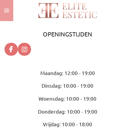
Ga
direct
naar
de
OPENINGSTIJDEN
hoofdinhoud
F
I
a
n
c
s
e
t
Maandag: 12:00 - 19:00
b
a
o
g
Dinsdag: 10:00 - 19:00
o
r
k
a
Woensdag: 10:00 - 19:00
m
Donderdag: 10:00 - 19:00
Vrijdag: 10:00 - 18:00