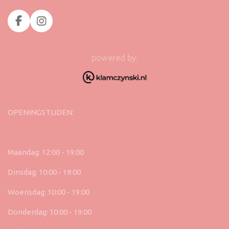
F
I
a
n
c
s
e
t
powered by:
b
a
o
g
o
r
k
a
m
OPENINGSTIJDEN:
Maandag: 12:00 - 19:00
Dinsdag: 10:00 - 19:00
Woensdag: 10:00 - 19:00
Donderdag: 10:00 - 19:00