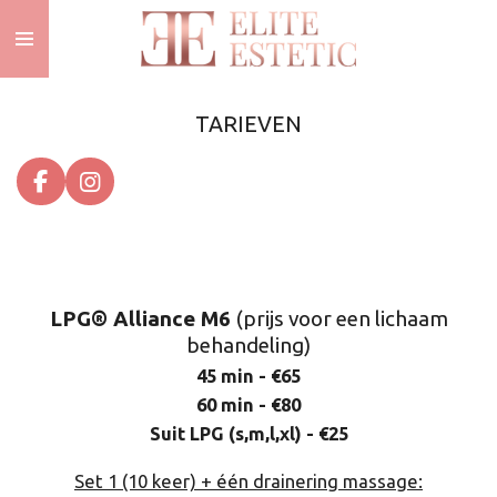
Ga
direct
naar
de
TARIEVEN
hoofdinhoud
F
I
a
n
c
s
e
t
b
a
o
g
LPG® Alliance M6
(prijs voor een lichaam
o
r
behandeling)
k
a
m
45 min - €65
60 min - €80
Suit LPG (s,m,l,xl) - €25
Set 1 (10 keer) + één drainering massage: